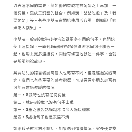
以表達不同的需要。例如他們喜歡在雙詞語之上再加上一
個詞彙，變成三詞語的組合，例如說「爸爸吃包」及「我
要奶奶」等。有些小朋友會開始使用形容詞，例如說「妹
妹吃大蘋果」。
小朋友一般到3歲半後便會認識更多不同的句子，也開始
使用連接詞，一直到5歲他們慢慢懂得將不同句子組合一
起，也用上更多連接詞，開始有條理地敍述一件事，也就
是所謂的說故事。
其實幼兒的語言發展每個人也略有不同，但是經過實證研
究，我們也有些重要的參考指標，可以看看小朋友是否有
可能有言語遲緩的情況。
第一，2歲時也沒有任何詞彙
第二，就是到3歲也沒有句子出現
第三，3歲之後說話模糊不清令人難以理解
第四，5歲後句子也是表達不清
如果孩子愈大愈不說話，如果遇到這種情況，家長便要找