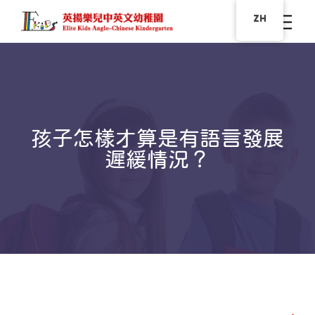
ZH
孩子怎樣才算是有語言發展
遲緩情況？