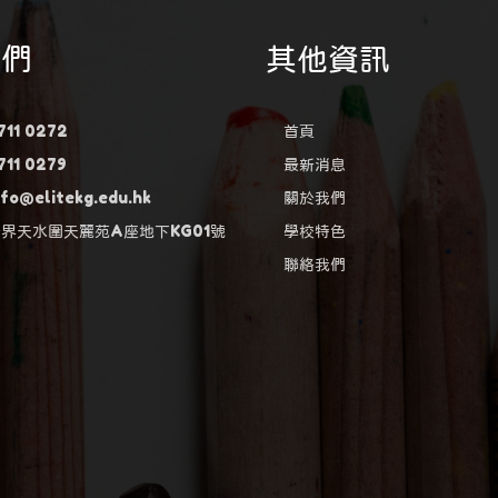
我們
其他資訊
711 0272
首頁
711 0279
最新消息
fo@elitekg.edu.hk
關於我們
新界天水圍天麗苑A座地下KG01號
學校特色
聯絡我們