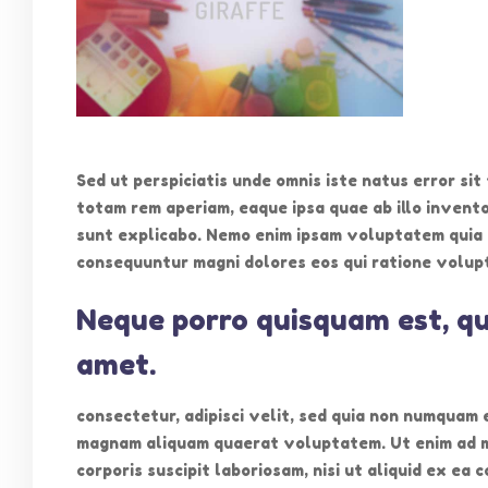
聯絡
Sed ut perspiciatis unde omnis iste natus error s
totam rem aperiam, eaque ipsa quae ab illo invento
電話: 2
本園以「以兒童為中心，以家長為本位」的宗
sunt explicabo. Nemo enim ipsam voluptatem quia v
旨，肩負社會責任，為兒童提供優質的學前服
傳真: 2
consequuntur magni dolores eos qui ratione volup
務。
電郵: in
地址: 
Neque porro quisquam est, qu
amet.
consectetur, adipisci velit, sed quia non numquam 
magnam aliquam quaerat voluptatem. Ut enim ad m
corporis suscipit laboriosam, nisi ut aliquid ex e