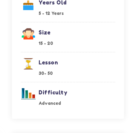
Years Old
5 - 12 Years
Size
15 - 20
Lesson
30- 50
Difficulty
Advanced