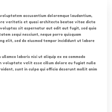
it voluptatem accusantium doloremque laudantium,
re veritatis et quasi architecto beatae vitae dicta
oluptas sit aspernatur aut odit aut fugit, sed quia
tatem sequi nesciunt, neque porro quisquam
ng elit, sed do eiusmod tempor incididunt ut labore
 ullamco laboris nisi ut aliquip ex ea commodo
n voluptate velit esse cillum dolore eu fugiat nulla
ident, sunt in culpa qui officia deserunt mollit anim