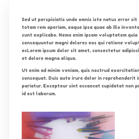
Sed ut perspiciatis unde omnis iste natus error s
totam rem aperiam, eaque ipsa quae ab illo invento
sunt explicabo. Nemo enim ipsam voluptatem quia v
consequuntur magni dolores eos qui ratione volup
esLorem ipsum dolor sit amet, consectetur adipisci
et dolore magna aliqua.
Ut enim ad minim veniam, quis nostrud exercitation
consequat. Duis aute irure dolor in reprehenderit i
pariatur. Excepteur sint occaecat cupidatat non pro
id est laborum.