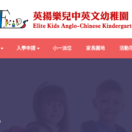
入學申請
小一派位
家長園地
活動
s