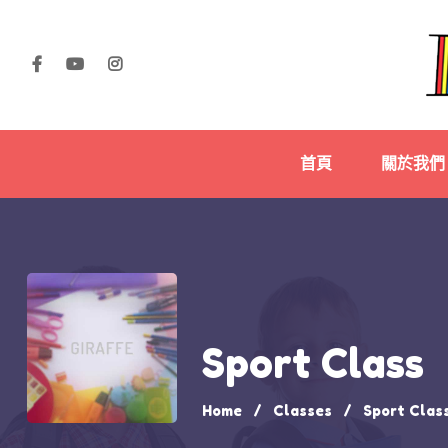
首頁
關於我們
Sport Class
Home
Classes
Sport Clas