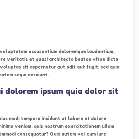
我們
其他資訊
it voluptatem accusantium doloremque laudantium,
re veritatis et quasi architecto beatae vitae dicta
711 0272
首頁
oluptas sit aspernatur aut odit aut fugit, sed quia
711 0279
最新消息
tatem sequi nesciunt.
fo@elitekg.edu.hk
關於我們
新界天水圍天麗苑A座地下KG01號
學校特色
i dolorem ipsum quia dolor sit
聯絡我們
eius modi tempora incidunt ut labore et dolore
inima veniam, quis nostrum exercitationem ullam
a commodi consequatur? Quis autem vel eum iure