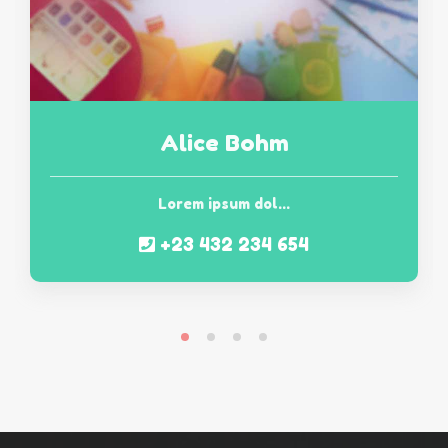
Alice Bohm
Lorem ipsum dol...
+23 432 234 654