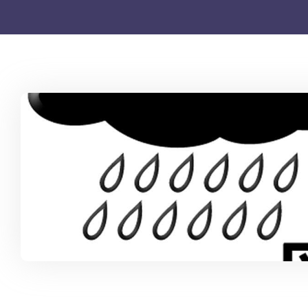
聯絡
電話: 2
本園以「以兒童為中心，以家長為本位」的宗
旨，肩負社會責任，為兒童提供優質的學前服
傳真: 2
務。
電郵: in
地址: 