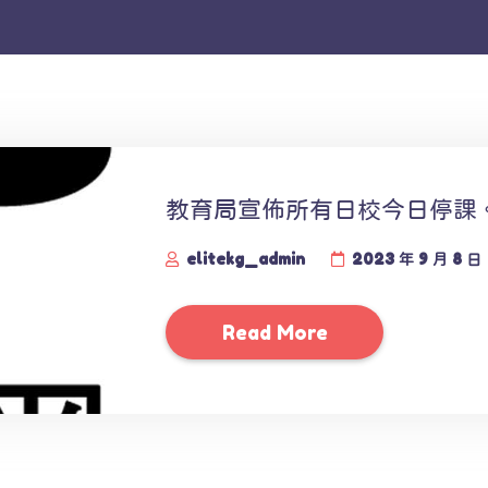
我們
其他資訊
711 0272
首頁
711 0279
最新消息
教育局宣佈所有日校今日停課
fo@elitekg.edu.hk
關於我們
elitekg_admin
2023 年 9 月 8 日
新界天水圍天麗苑A座地下KG01號
學校特色
聯絡我們
Read More