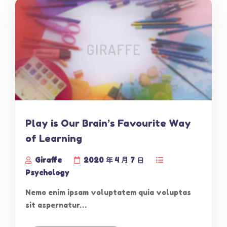
Play is Our Brain’s Favourite Way
of Learning
Giraffe
2020 年 4 月 7 日
Psychology
Nemo enim ipsam voluptatem quia voluptas
sit aspernatur…