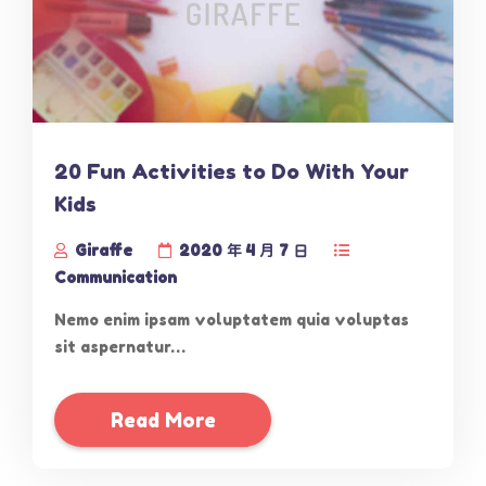
20 Fun Activities to Do With Your
Kids
Giraffe
2020 年 4 月 7 日
Communication
Nemo enim ipsam voluptatem quia voluptas
sit aspernatur…
Read More