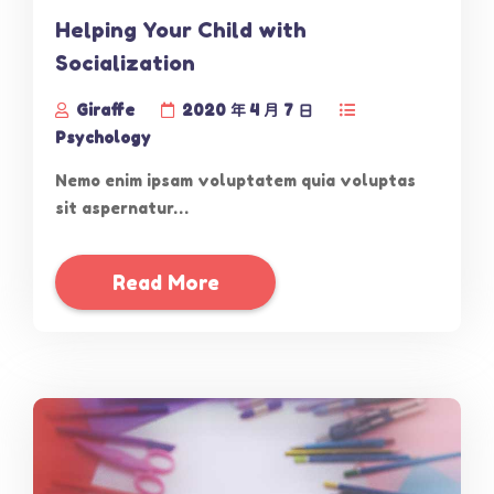
Helping Your Child with
Socialization
Giraffe
2020 年 4 月 7 日
Psychology
Nemo enim ipsam voluptatem quia voluptas
sit aspernatur…
Read More