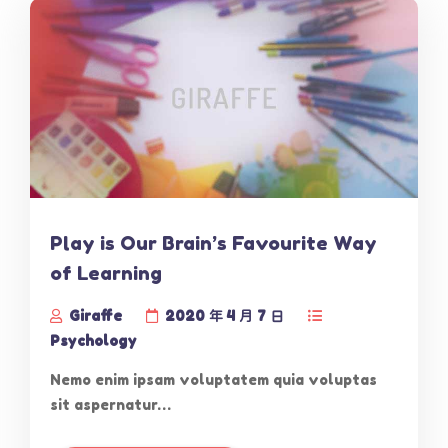
Play is Our Brain’s Favourite Way
of Learning
Giraffe
2020 年 4 月 7 日
Psychology
Nemo enim ipsam voluptatem quia voluptas
sit aspernatur…