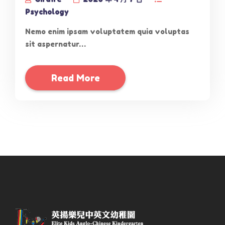
Psychology
Nemo enim ipsam voluptatem quia voluptas
sit aspernatur…
Read More