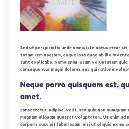
聯絡
Sed ut perspiciatis unde omnis iste natus error s
totam rem aperiam, eaque ipsa quae ab illo invento
電話: 2
本園以「以兒童為中心，以家長為本位」的宗
sunt explicabo. Nemo enim ipsam voluptatem quia v
旨，肩負社會責任，為兒童提供優質的學前服
傳真: 2
consequuntur magni dolores eos qui ratione volup
務。
電郵: in
地址: 
Neque porro quisquam est, qu
amet.
consectetur, adipisci velit, sed quia non numquam 
magnam aliquam quaerat voluptatem. Ut enim ad m
corporis suscipit laboriosam, nisi ut aliquid ex e