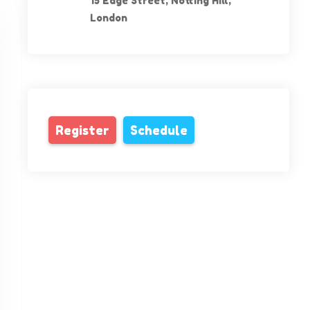
15 Edge Street, Notting Hill,
London
Register
Schedule