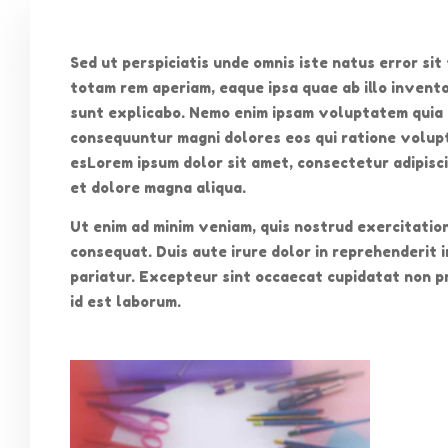
Sed ut perspiciatis unde omnis iste natus error s
totam rem aperiam, eaque ipsa quae ab illo invento
sunt explicabo. Nemo enim ipsam voluptatem quia v
consequuntur magni dolores eos qui ratione volup
esLorem ipsum dolor sit amet, consectetur adipisci
et dolore magna aliqua.
Ut enim ad minim veniam, quis nostrud exercitation
consequat. Duis aute irure dolor in reprehenderit i
pariatur. Excepteur sint occaecat cupidatat non pro
id est laborum.