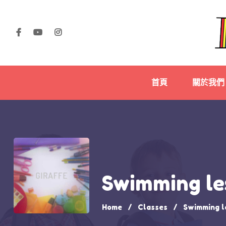
首頁
關於我們
Swimming le
Home
Classes
Swimming l