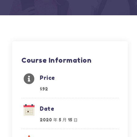
Course Information
Price
$92
Date
2020 年 5 月 15 日