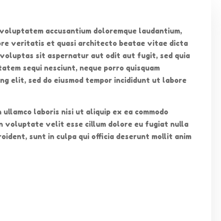
it voluptatem accusantium doloremque laudantium,
re veritatis et quasi architecto beatae vitae dicta
oluptas sit aspernatur aut odit aut fugit, sed quia
tatem sequi nesciunt, neque porro quisquam
ng elit, sed do eiusmod tempor incididunt ut labore
 ullamco laboris nisi ut aliquip ex ea commodo
n voluptate velit esse cillum dolore eu fugiat nulla
ident, sunt in culpa qui officia deserunt mollit anim