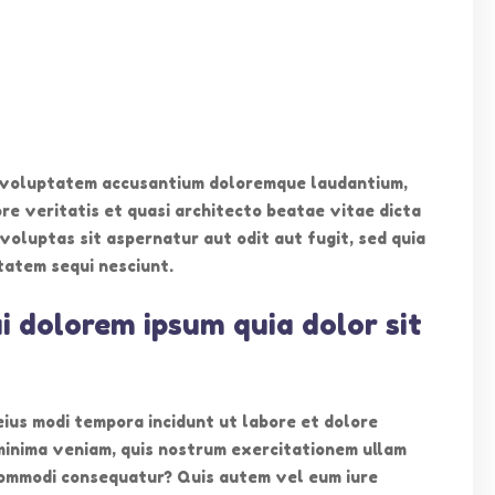
我們
其他資訊
it voluptatem accusantium doloremque laudantium,
re veritatis et quasi architecto beatae vitae dicta
711 0272
首頁
oluptas sit aspernatur aut odit aut fugit, sed quia
711 0279
最新消息
tatem sequi nesciunt.
fo@elitekg.edu.hk
關於我們
新界天水圍天麗苑A座地下KG01號
學校特色
i dolorem ipsum quia dolor sit
聯絡我們
eius modi tempora incidunt ut labore et dolore
inima veniam, quis nostrum exercitationem ullam
a commodi consequatur? Quis autem vel eum iure