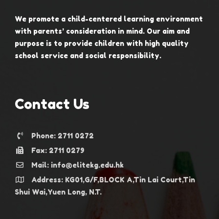
We promote a child-centered learning environment
with parents’ consideration in mind. Our aim and
purpose is to provide children with high quality
school service and social responsibility.
Contact Us
Phone: 2711 0272
Fax: 2711 0279
Mail: info@elitekg.edu.hk
Address: KG01,G/F,BLOCK A,Tin Lai Court,Tin
Shui Wai,Yuen Long, N.T.