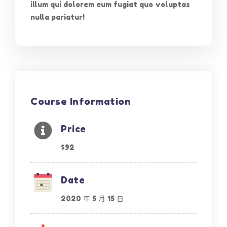
illum qui dolorem eum fugiat quo voluptas
nulla pariatur!
Course Information
Price
$92
Date
2020 年 5 月 15 日