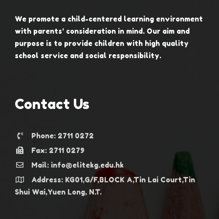
We promote a child-centered learning environment
with parents’ consideration in mind. Our aim and
purpose is to provide children with high quality
school service and social responsibility.
Contact Us
Phone: 2711 0272
Fax: 2711 0279
Mail: info@elitekg.edu.hk
Address: KG01,G/F,BLOCK A,Tin Lai Court,Tin
Shui Wai,Yuen Long, N.T.