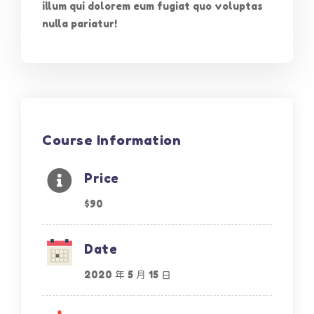
illum qui dolorem eum fugiat quo voluptas
nulla pariatur!
Course Information
Price
$90
Date
2020 年 5 月 15 日