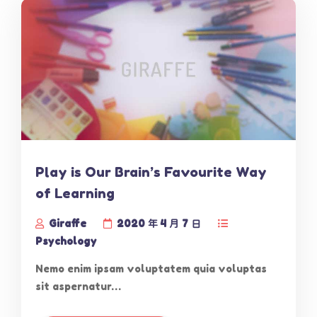
Play is Our Brain’s Favourite Way
of Learning
Giraffe
2020 年 4 月 7 日
Psychology
Nemo enim ipsam voluptatem quia voluptas
sit aspernatur…