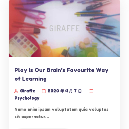
Play is Our Brain’s Favourite Way
of Learning
Giraffe
2020 年 4 月 7 日
Psychology
Nemo enim ipsam voluptatem quia voluptas
sit aspernatur…