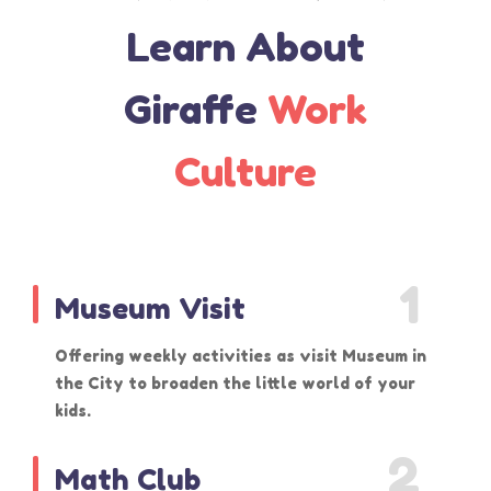
Learn About
Giraffe
Work
Culture
1
Museum Visit
Offering weekly activities as visit Museum in
the City to broaden the little world of your
kids.
2
Math Club