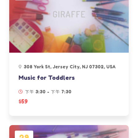
308 York St, Jersey City, NJ 07302, USA
Music for Toddlers
下午 3:30 - 下午 7:30
$59
29