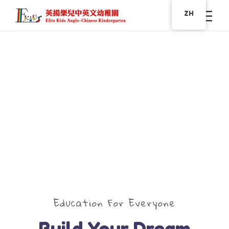
ZH
Education For Everyone
Build Your Dream