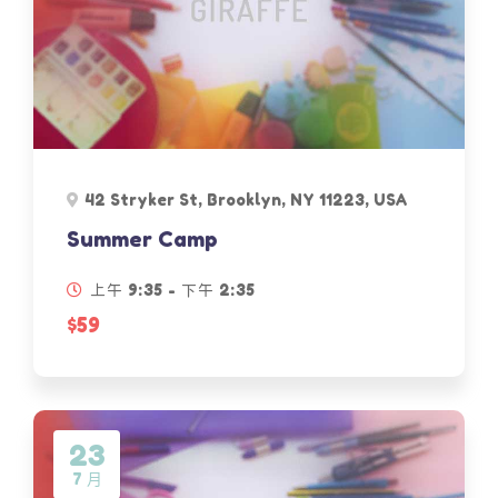
42 Stryker St, Brooklyn, NY 11223, USA
Summer Camp
上午 9:35 - 下午 2:35
$59
23
7 月