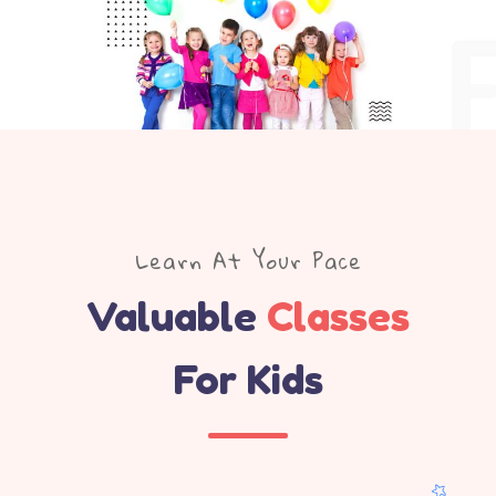
Learn At Your Pace
Valuable
Classes
For Kids